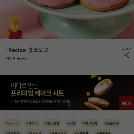
[Recipe]핑크도넛
난이도 ★☆☆
#recipe
#레시피
#만드는법
#도넛
#핑크도넛
#심슨도넛
#구운도넛
#도넛믹스
#초콜릿도넛
#스프링클
#아이간식