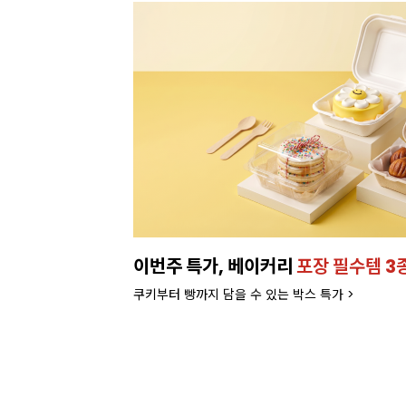
런칭!
잘되는 카페의 선택!
인기 음료 파우더
라떼부터 스무디까지! 한번에 모아서 보러가기>