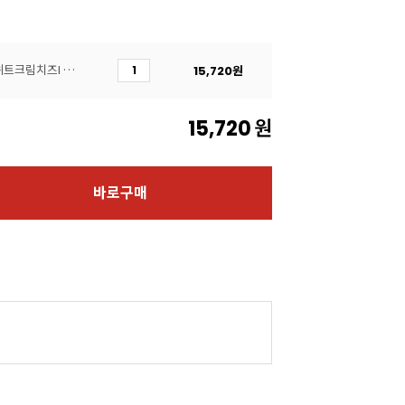
[주문배송][로젠치즈] 스위트크림치즈I (스위트맛) 1kg
15,720
원
15,720
원
바로구매