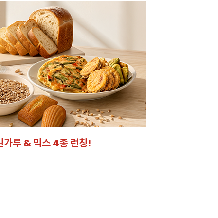
크 시트
었어요!