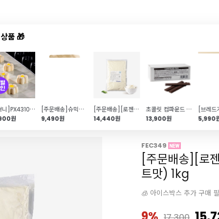
상품 🎁
드샵
신상품
TOP50
특가/혜택
[파보니]PX43101 Margherita 30구(데이지\/20ml\/40×20 h)
[주문배송]슈믹스(500g)
[주문배송][로젠치즈] 스위트크림치즈 (플레인맛) 1kg
초콜릿 컴파운드 스틱 (1kg\/바통브랑제\/카카오 함량 12%)
,900원
9,490원
14,440원
13,900원
5,990
FEC349
[주문배송][로
트맛) 1kg
🧊 아이스박스 추가 구매 
9%
15,
17,300