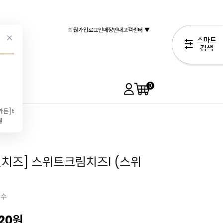
회원가입
로그인
매장안내
고객센터 ▼
0
[브레드가든]버터로만든 프리미엄 화이트 케이크시트(1호\/커팅)
코코아매스(500g)
버블티 빨대 투명(25cm\/개별포장\/200개입)
[백설]중력분(2.5kg)
원
17,900원
5,990원
4,700원
4,590원
젠치즈] 스위트크림치즈I (스위
필수
720
원