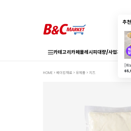
추천
카테고리
카페몰
레시피
대량/사업자
브랜
65
HOME
>
베이킹재료
>
유제품
>
치즈