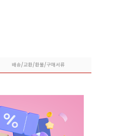
라떼부터 스무디까지! 한
배송/교환/환불/구매서류