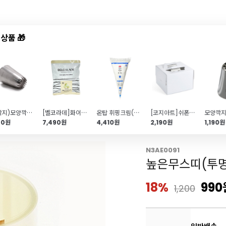
상품 🎁
드샵
신상품
TOP50
특가/혜택
(별깍지)모양깍지(No.869K\/머랭쿠키\/상투별)
[벨코라데]화이트커버처초콜릿(200g\/카카오 트레이스)
온탑 휘핑크림(식물성생크림\/340g)
[코지아트]쉬폰케이크박스(무지1호\/받침포함)
90원
7,490원
4,410원
2,190원
1,190원
N3AE0091
높은무스띠(투명
18%
990
1,200