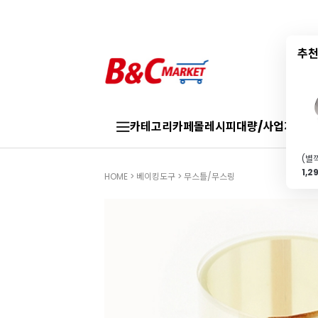
추천
카테고리
카페몰
레시피
대량/사업자
브랜
1,2
HOME
>
베이킹도구
>
무스틀/무스링