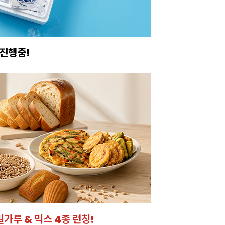
진행중!
이번주 특가, 유지
온라인 특가로 구매하러 
밀가루 & 믹스 4종 런칭!
잘되는 카페의 선