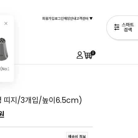
회원가입
로그인
매장안내
고객센터 ▼
0
모양깍지(No.234) 몽블랑깍지 국수모양깍지
앵커FP 쉐프스 휘핑크림1L (유크림 99.98%\/무가당\/동물성)
모양깍지(No.E6K)
젖지않는 슈가파우더(80g\/데코스노우)
8,900원
880원
1,990원
5,990원
 띠지/3개입/높이6.5cm)
원
배송비 정보