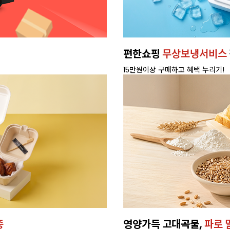
편한쇼핑
무상보냉서비스
15만원이상 구매하고 혜택 누리기!
종
영양가득 고대곡물,
파로 