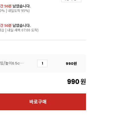
간 49분
남았습니다.
0% | 내일도착 95%)
간 49분
남았습니다.
마감 | 내일 새벽 07:00 도착)
높은무스띠(투명 띠지/3개입/높이6.5cm)
990
원
990
원
바로구매