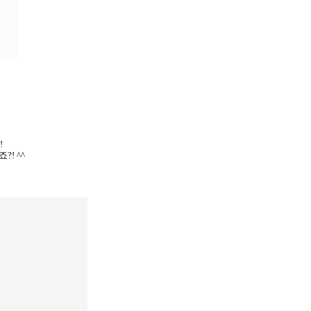
!
! ^^