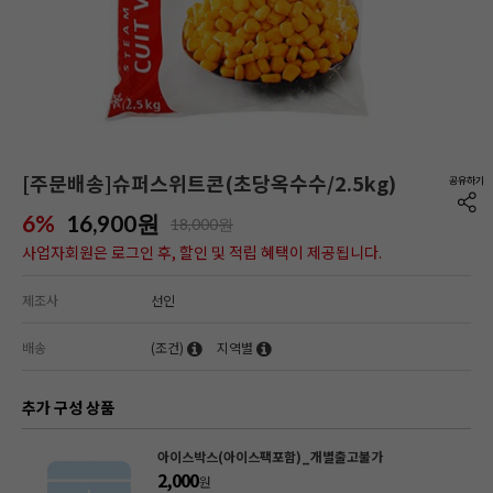
[주문배송]슈퍼스위트콘(초당옥수수/2.5kg)
6%
16,900
원
18,000원
사업자회원은 로그인 후, 할인 및 적립 혜택이 제공됩니다.
제조사
선인
배송
(조건)
지역별
추가 구성 상품
아이스박스(아이스팩포함)_개별출고불가
2,000
원