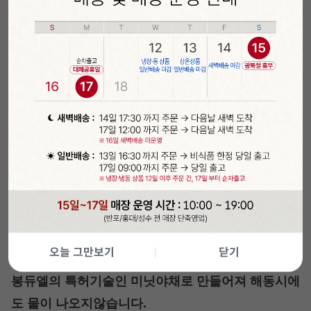
[주문배송]
슈퍼스위
트콘
(초당옥수수/2.5kg)
슈퍼스위트콘은 옥수수종자가 단맛이 높은 종자로
별도의 감미료를 사용하지않아도 높은 감미를 보입
니다. 요즘 초당옥수수로 불리웁니다.
오늘 그만보기
닫기
봉듀엘의 특허기술인 미닛야채로 만들어져 해동시에
도 물이 나오지않습니다.