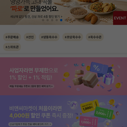
#주문배송
#선인
#냉동옥수수
#초당옥수수
#옥수수콘
#스위트콘