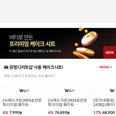
도트 핑크&화
(냉동완제/74g
2%
44,900
원
46,000
원
🍰 유명디저트샵 사용 케이크시트!
MORE >
36만 사용자가 보장하는 맛과 퀄리티!
담기
담기
[장가네제과]케이크시트
[장가네제과]케이크시트
[장가네제과
24개입(화이트/미니)
(화이트/미니)
24개입(초코/
17%
68,900
17%
2,900
12%
77,900
원
원