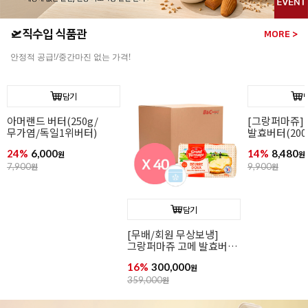
🛫직수입 식품관
MORE >
안정적 공급!/중간마진 없는 가격!
담기
담기
[그랑퍼마쥬] 고메
[무배/회원 무상보냉]
[그랑퍼마쥬]
발효버터(200g/무가염/
그랑퍼마쥬 고메 발효버터
발효버터(200
냉동/프랑스)
(200g*40개입/가염/냉동/
냉동/프랑스)
14%
8,480
16%
300,000
15%
8,480
원
프랑스)
원
원
9,900
원
359,000
원
9,990
원