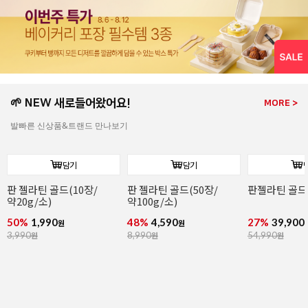
🌱 NEW 새로들어왔어요!
MORE >
발빠른 신상품&트랜드 만나보기
담기
담기
판젤라틴 골드(1kg/소)
[주문배송]로투스
스프레드 필링 도넛
(냉동완제/76g x 36개입)
27%
39,900
1%
59,900
원
원
54,990
원
61,000
원
[주문배송]커