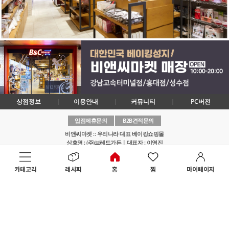
상점정보
이용안내
커뮤니티
PC버전
입점제휴문의
B2B견적문의
비앤씨마켓 :: 우리나라 대표 베이킹쇼핑몰
상호명 : (주)브레드가든ㅣ대표자 : 이영진
사업장소재지 : 서울 서초구 신반포로 194, 부속상가동 2층 대형 1호
사업자등록No. : 314-81-18204
카테고리
레시피
홈
찜
마이페이지
통신판매업신고번호 : 2017-서울서초-0195
개인정보책임자 : 노미라
고객센터 : 1644-0935ㅣ메일 : help@breadgarden.co.kr
Copyright 1995~2016 Bread Garden Co., Ltd All right Reserved.