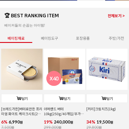
🏆 BEST RANKING ITEM
전체보기 >
베이커들의 손꼽는 아이템!
베이킹재료
베이킹도구
포장용품
주방/가전
담기
담기
담기
[브레드가든]버터로만든 프리
아머랜드 버터
[끼리]크림치즈(1kg)
미엄 화이트 케이크시트(2호/
10kg(250g/40개입/무가
커팅)
염/독일1위버터)
6%
6,990
19%
240,000
34%
19,500
원
원
원
7,500
원
299,000
원
29,800
원