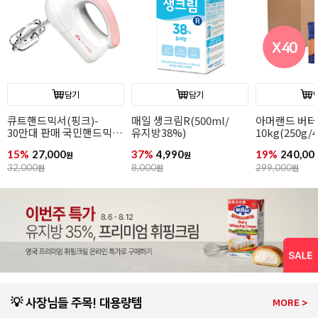
담기
담기
아머랜드 버터
[무배/회원 아이스박스
[칼리바우트]
10kg(250g/40개입/
무료]끼리
(1.6kg/ 카
무가염/독일1위버터)
크림치즈1kgx12개
44.8%/ 바통
19%
240,000
21%
234,000
8%
42,900
원
원
원
299,000
원
299,900
원
46,900
원
💡 사장님들 주목! 대용량템
MORE >