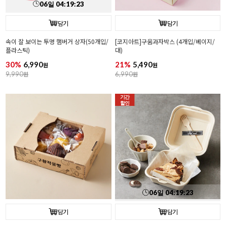
06
일
04
:
19
:
22
담기
담기
속이 잘 보이는 투명 햄버거 상자(50개입/
[코지아트]구움과자박스 (4개입/베이지/
플라스틱)
대)
30%
6,990
21%
5,490
원
원
9,990
원
6,990
원
기간
할인
06
일
04
:
19
:
22
담기
담기