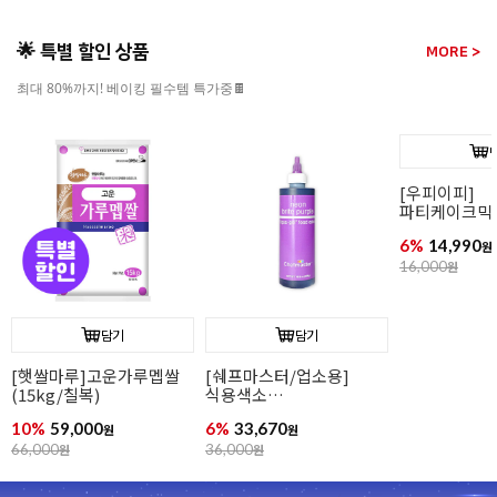
🌟 특별 할인 상품
MORE >
최대 80%까지! 베이킹 필수템 특가중🍫
담기
담기
[우피이피]
파티케이크믹스(북어/
파티케이크믹스(바나나)
고구마)
6%
14,990
6%
14,990
원
원
16,000
원
16,000
원
[햇쌀마루]
(15kg/칠복)
10%
59,000
66,000
원