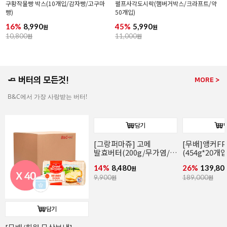
구황작물빵 박스(10개입/감자빵/고구마
펄프사각도시락(햄버거박스/크라프트/약
빵)
50개입)
16%
8,990
45%
5,990
원
원
10,800
원
11,000
원
🧈 버터의 모든것!
MORE >
B&C에서 가장 사랑받는 버터!
담기
담기
[무배]앵커FP 락틱버터
앵커FP락틱버터(454g/
(454g*20개입/발효버터)
발효버터)
26%
139,800
21%
6,990
원
원
189,000
원
8,900
원