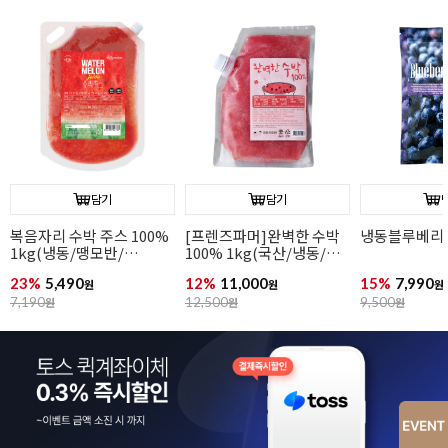
담기
담기
냉동블루베리(1kg)
냉동딸기(1kg)
냉동망고(1kg
15%
7,990
14%
5,990
10%
8,990
원
원
원
9,500
원
7,000
원
10,000
원