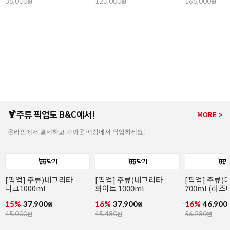
165,000
원
165,000
원
190,000
원
🍹주류 픽업도 B&C에서!
MORE >
온라인에서 결제하고 가까운 매장에서 픽업하세요!
담기
담기
[픽업] 주류)디종 산딸기
[픽업] 주류)꼬인트루
[픽업] 주류)
700ml (라즈베리)
(코인트로) 700ml
1000ml
16%
46,900
16%
41,900
16%
86,900
원
원
56,280
원
49,900
원
104,280
원