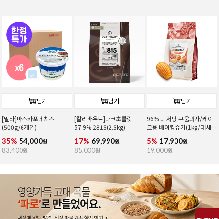
담기
담기
담기
[밀라]마스카포네치즈
[칼리바우트]다크초콜릿
96%↓ 저당 쿠움과자/케이
(500g/6개입)
57.9% 2815(2.5kg)
크용 베이킹슈가(1kg/대체
당)
35%
54,000
17%
69,990
5%
17,900
원
원
원
83,400
원
85,000
원
19,000
원