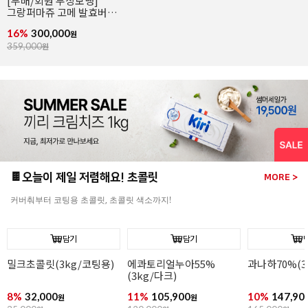
[엘르앤비르]
(500g*8개입)
26%
95,920
130,000
원
🍫오늘이 제일 저렴해요! 초콜릿
MORE >
커버춰부터 코팅용 초콜릿, 초콜릿 색소까지!
담기
담기
과나하70%(3kg/다크)
이보아르35%(3kg/
오팔리스33%(
화이트)
화이트)
10%
147,900
9%
149,900
13%
164,90
원
원