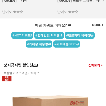
[Recipe] 프로틴그래놀라에너지바
[Recipe] 파로 플레이크 땅콩 &
라즈베리 초콜릿
난이도 ★☆☆
난이도 ★☆☆
이런 키워드 어때요? 👑
MORE >
#HOT 키워드?
#할매입맛 저격템👵
#헬로키티 베이킹🐱
#카페용 대용량🍰
#새벽배송BEST🌙
💰지금사면 할인찬스!
전체보기 >
특별한 가격으로 준비했어요
기간
할인