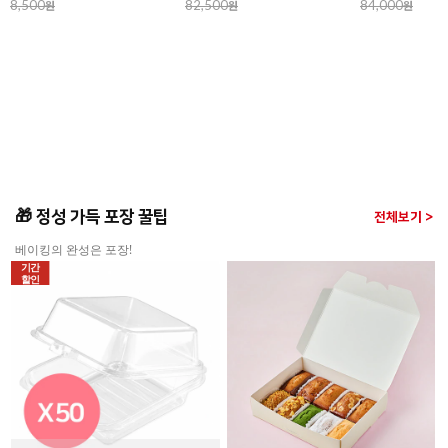
84,000
원
3,500
원
88,800
원
🎁 정성 가득 포장 꿀팁
전체보기 >
베이킹의 완성은 포장!
기간
할인