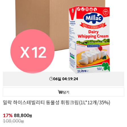
06
일
04
:
19
:
23
담기
밀락 하이스테빌리티 동물성 휘핑크림(1L*12개/35%)
17%
88,800
원
108,000
원