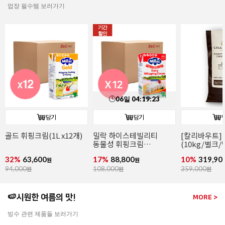
업장 필수템 보러가기
담기
담기
[칼리바우트]2815다크
[칼리바우트]
이태리산 파
(10kg/벌크/벨기에)
화이트초콜릿 W2(10kg/
(2~4mm/14k
벌크/벨기에)
파슬리후레이
10%
319,900
15%
319,200
11%
266,00
원
원
359,000
원
379,000
원
299,000
원
🍉시원한 여름의 맛!
MORE >
빙수 관련 제품들 보러가기