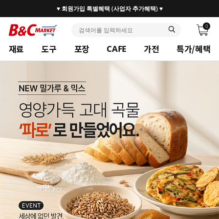
30만 홈베이커 1.2만 사업자가 즐겨찾는 마켓리더
0
재료
도구
포장
가전
특가/혜택
CAFE