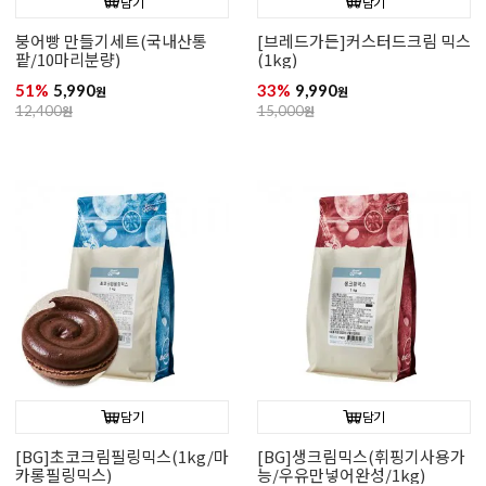
담기
담기
붕어빵 만들기세트(국내산통
[브레드가든]커스터드크림 믹스
팥/10마리분량)
(1kg)
51%
5,990
33%
9,990
원
원
12,400
원
15,000
원
담기
담기
[BG]초코크림필링믹스(1kg/마
[BG]생크림믹스(휘핑기사용가
카롱필링믹스)
능/우유만넣어완성/1kg)