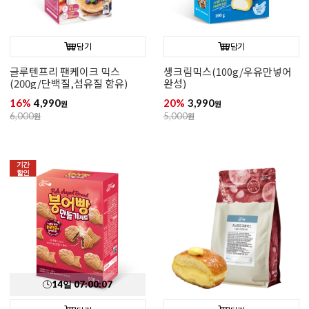
담기
담기
글루텐프리 팬케이크 믹스
생크림믹스(100g/우유만넣어
(200g/단백질,섬유질 함유)
완성)
16%
4,990
20%
3,990
원
원
6,000
원
5,000
원
기간
할인
14
일
07
:
00
:
06