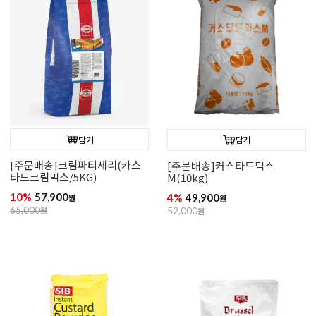
담기
담기
[주문배송]크림파티세리(카스
[주문배송]커스타드믹스
타드크림믹스/5KG)
M(10kg)
10%
57,900
4%
49,900
원
원
65,000
원
52,000
원