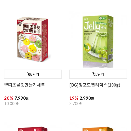
담기
담기
쁘띠초콜릿만들기세트
[BG]청포도젤리믹스(100g)
20%
7,990
19%
2,990
원
원
10,000
원
3,700
원