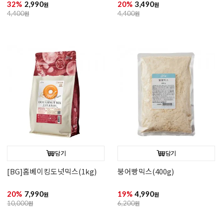
32%
2,990
20%
3,490
원
원
4,400
원
4,400
원
담기
담기
[BG]홈베이킹도넛믹스(1kg)
붕어빵믹스(400g)
20%
7,990
19%
4,990
원
원
10,000
원
6,200
원