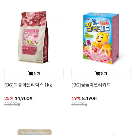
담기
담기
[BG]복숭아젤리믹스 1kg
[BG]곰돌이젤리키트
25%
14,900
19%
8,490
원
원
20,000
원
10,600
원