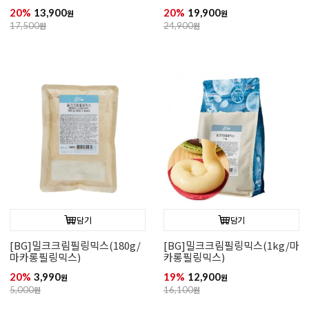
20%
13,900
20%
19,900
원
원
17,500
원
24,900
원
담기
담기
[BG]밀크크림필링믹스(180g/
[BG]밀크크림필링믹스(1kg/마
마카롱필링믹스)
카롱필링믹스)
20%
3,990
19%
12,900
원
원
5,000
원
16,100
원