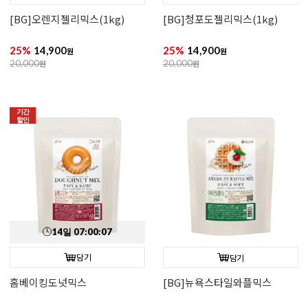
[BG]오렌지젤리믹스(1kg)
[BG]청포도젤리믹스(1kg)
25%
14,900
25%
14,900
원
원
20,000
원
20,000
원
기간
할인
14
일
07
:
00
:
06
담기
담기
홈베이킹도넛믹스
[BG]뉴욕스타일와플믹스