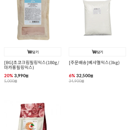
담기
담기
[BG]초코크림필링믹스(180g/
[주문배송]베샤멜믹스(3kg)
마카롱필링믹스)
20%
3,990
6%
32,500
원
원
5,000
원
34,900
원