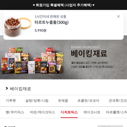
♥ 회원가입 특별혜택 (사업자 추가혜택) ♥
0
1시간이내 판매된 상품
타르트누름돌(500g)
재료
도구
포장
가전
특가/혜택
CAFE
5,990원
베이킹재료
가루류
설탕/당류/시럽
유제품
초콜릿/코코아
견과류/건
빵/쿠키믹스
머핀/케이크믹스
디저트믹스
케이크시트
타르틀렛/스