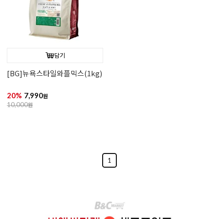
담기
[BG]뉴욕스타일와플믹스(1kg)
20%
7,990
원
10,000
원
1