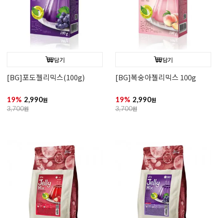
담기
담기
[BG]포도젤리믹스(100g)
[BG]복숭아젤리믹스 100g
19%
2,990
19%
2,990
원
원
3,700
원
3,700
원