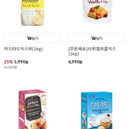
담기
담기
커스타드믹스M(1kg)
[주문배송]브뤼셀와플믹스
(1kg)
25%
5,990
6,990
원
원
8,000
원