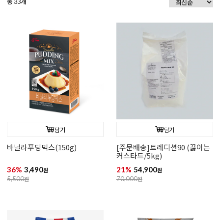
총
개
33
담기
담기
바닐라푸딩믹스(150g)
[주문배송]트레디션90 (끓이는
커스타드/5kg)
36%
3,490
21%
54,900
원
원
5,500
원
70,000
원