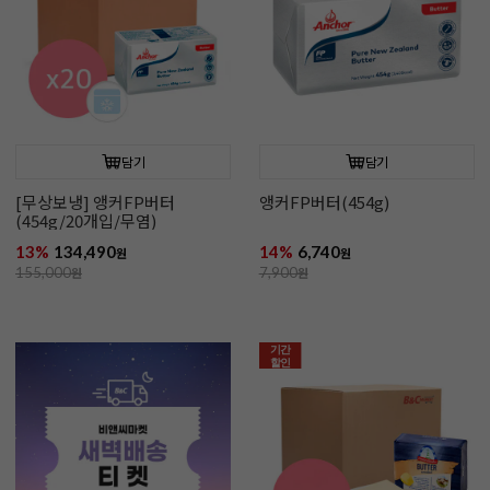
담기
담기
[무상보냉] 앵커FP버터
앵커FP버터(454g)
(454g/20개입/무염)
13%
134,490
14%
6,740
원
원
155,000
원
7,900
원
기간
할인