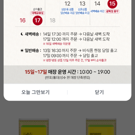
담기
담기
[무배/박스]앵커FP 쉐프스 휘핑
앵커FP 쉐프스 휘핑크림1L (유
크림(1L/12개입/동물성/유크림
크림 99.98%/무가당/동물성)
99.98%)
25%
106,800
25%
8,900
원
원
오늘 그만보기
닫기
144,000
원
11,900
원