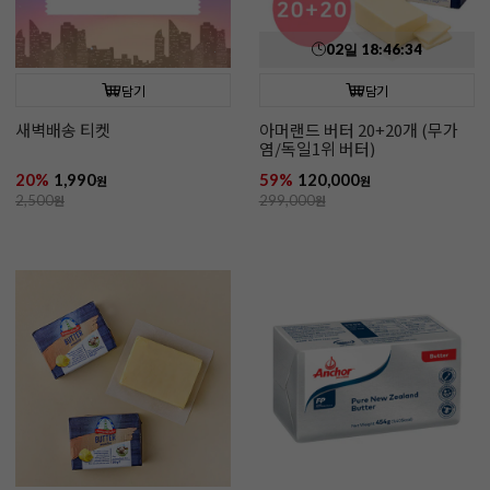
02
일
18
:
46
:
33
담기
담기
새벽배송 티켓
아머랜드 버터 20+20개 (무가
염/독일1위 버터)
20%
1,990
59%
120,000
원
원
2,500
원
299,000
원