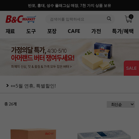
반포, 홍대, 성수 플래그십 매장, 7천 가지 상품 보유
0
재료
도구
포장
가전
특가/혜택
CAFE
👀5월 연휴, 특별할인!
총
개
26