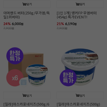
담기
담기
아머랜드 버터(250g/무가염/독
[1인 1개] 앵커FP 무염버터
일1위버터)
(454g) 특가EVENT!
24%
6,000
21%
6,190
원
원
7,900
원
7,900
원
담기
담기
[밀라]마스카포네치즈(500g/6
[밀라]마스카포네치즈(500g)