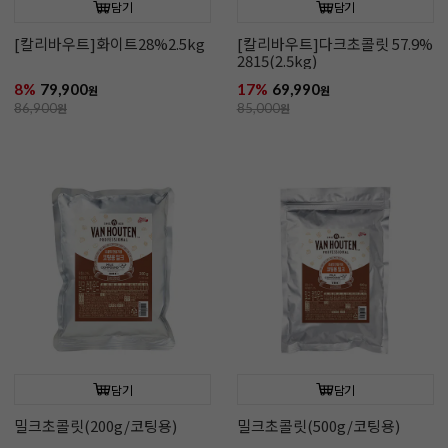
담기
담기
[칼리바우트]화이트28%2.5kg
[칼리바우트]다크초콜릿 57.9%
2815(2.5kg)
8%
79,900
17%
69,990
원
원
86,900
원
85,000
원
담기
담기
밀크초콜릿(200g/코팅용)
밀크초콜릿(500g/코팅용)