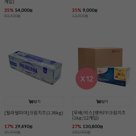
개입)
35%
54,000
35%
9,000
원
원
83,400
원
13,900
원
담기
담기
[필라델피아]크림치즈(1.36kg)
[무배/박스]앵커FP크림치즈
(1kg/12개입)
17%
29,490
27%
130,800
원
원
35,900
원
180,000
원