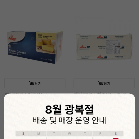
담기
담기
앵커FP크림치즈(1kg)
앵커FP크림치즈(5kg/벌크)
27%
10,900
10%
53,900
원
원
15,000
원
59,900
원