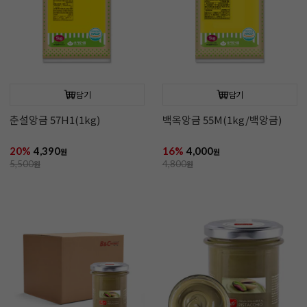
담기
담기
춘설앙금 57H1(1kg)
백옥앙금 55M(1kg/백앙금)
20%
4,390
16%
4,000
원
원
5,500
원
4,800
원