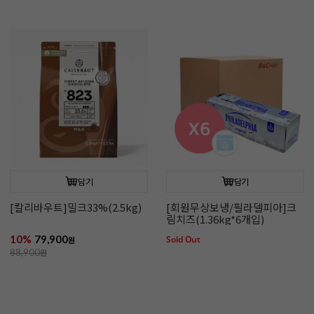
담기
담기
[칼리바우트]밀크33%(2.5kg)
[회원무상보냉/필라델피아]크
림치즈(1.36kg*6개입)
10%
79,900
Sold Out
원
88,900
원